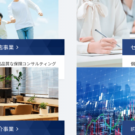
.
店事業
高品質な保険コンサルティング
展開しています。
す
.
介事業
I