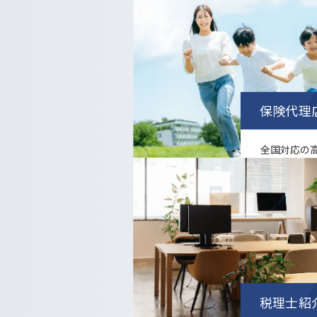
.
保険代理
全国対応の
サービスを
.
税理士紹