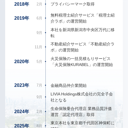
・
2018年
プライバシーマーク取得
2月
無料税理士紹介サービス「税理士紹
・
2019年
6月
介ラボ」の運営開始
本社を新潟県新潟市中央区万代に移
・
9月
転
不動産紹介サービス「不動産紹介ラ
・
11月
ボ」の運営開始
火災保険の一括見積もりサービス
・
2020年
5月
「火災保険KURABEL」の運営開始
・
2023年
金融商品仲介業開始
7月
LIVIA Holdings株式会社の完全子会
・
9月
社となる
生命保険乗合代理店 業務品質評価
・
2024年
2月
運営「認定代理店」取得
東京本社を東京都千代田区神保町に
・
2025年
8月