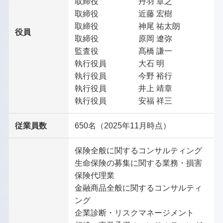
取締役 丹羽 章之
取締役 近藤 宏樹
取締役 神尾 祐太朗
役員
取締役 原岡 遼弥
監査役 髙橋 謙一
執行役員 大石 明
執行役員 今野 裕行
執行役員 井上 靖章​
執行役員 安福 祥三
従業員数
650名（2025年11月時点）
保険全般に関するコンサルティング
生命保険の募集に関する業務・損害
保険代理業
金融商品全般に関するコンサルティ
ング
企業診断・リスクマネージメント